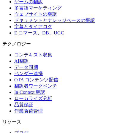
ゲームの翻訳
多言語マーケティング
ウェブサイトの翻訳
ドキュメントとナレッジベースの翻訳
字幕とダイアログ
E コマース、DB、UGC
テクノロジー
コンテキスト収集
AI翻訳
データ同期
ベンダー連携
OTA コンテンツ配信
翻訳者ワークベンチ
In-Context 翻訳
ローカライズ分析
品質保証
作業負荷管理
リソース
ブログ